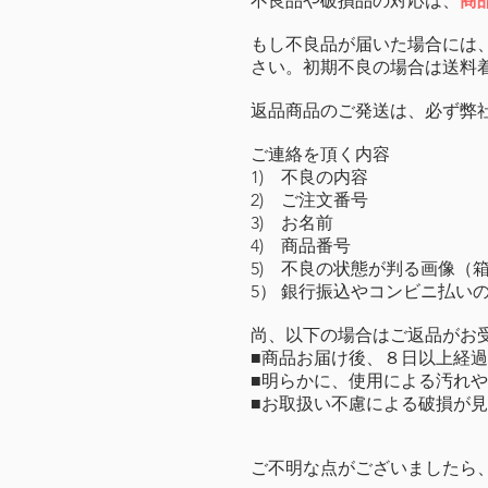
不良品や破損品の対応は、
商
もし不良品が届いた場合には
さい。初期不良の場合は送料
返品商品のご発送は、必ず弊
ご連絡を頂く内容
1) 不良の内容
2) ご注文番号
3) お名前
4) 商品番号
5) 不良の状態が判る画像
5） 銀行振込やコンビニ払い
尚、以下の場合はご返品がお
■商品お届け後、８日以上経
■明らかに、使用による汚れ
■お取扱い不慮による破損が
​​
ご不明な点がございましたら、E