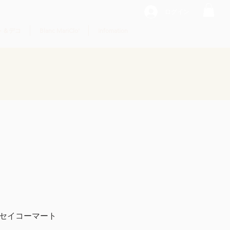
ログイン
ト＆デコ
Blanc MariClo'
Infomation
・セイコーマート