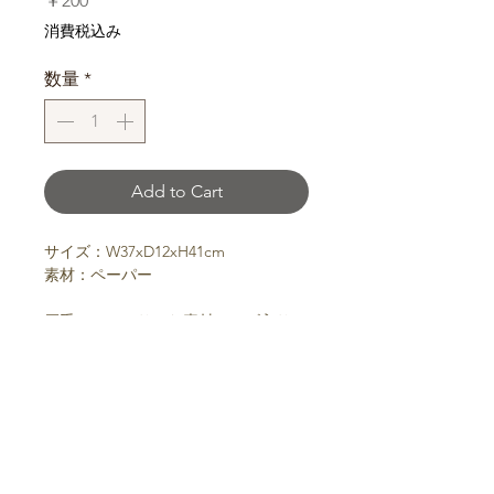
￥200
格
消費税込み
数量
*
Add to Cart
サイズ：W37xD12xH41cm
素材：ペーパー
厚手でしっかりした素材のロゴ入りペ
ーパーバッグ。
よくある質問
お支払い方法