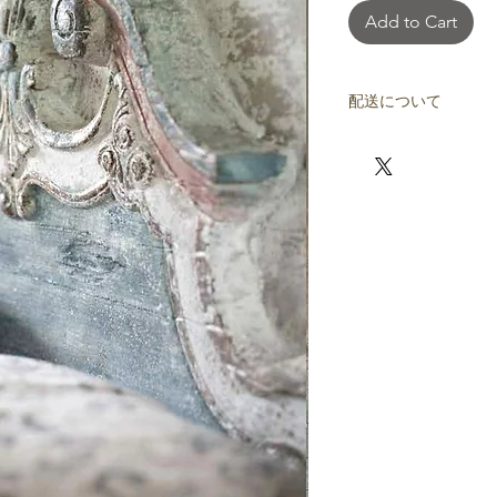
Add to Cart
配送について
配送料は別途計算後
ております（銀行振
戴します）。配送先
※ヤマト家財便Eラ
でのお引き取りにて
https://form.008008.
action