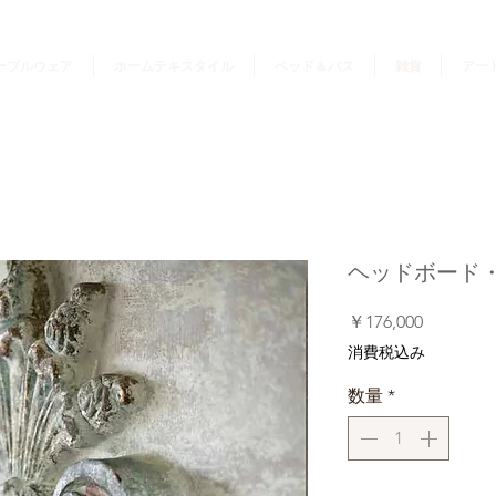
ーブルウェア
ホームテキスタイル
ベッド＆バス
雑貨
アー
ヘッドボード
価
￥176,000
格
消費税込み
数量
*