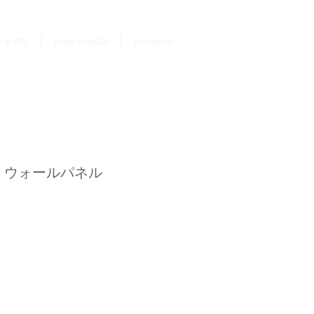
ログイン
ト＆デコ
Blanc MariClo'
Infomation
・ウォールパネル