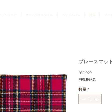
ーブルウェア
ホームテキスタイル
ベッド＆バス
雑貨
アー
プレースマット Re
価
￥2,090
格
消費税込み
数量
*