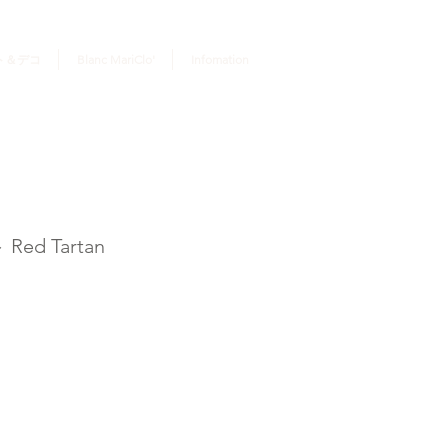
ログイン
ト＆デコ
Blanc MariClo'
Infomation
d Tartan