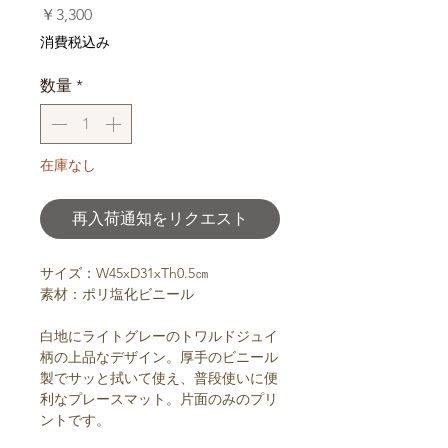
価
￥3,300
格
消費税込み
数量
*
在庫なし
再入荷通知をリクエスト
サイズ：W45xD31xTh0.5㎝
素材：ポリ塩化ビニール
白地にライトグレーのトワルドジュイ
柄の上品なデザイン。厚手のビニール
製でサッと拭いて使え、普段使いに便
利なプレースマット。片面のみのプリ
ントです。
イタリア製