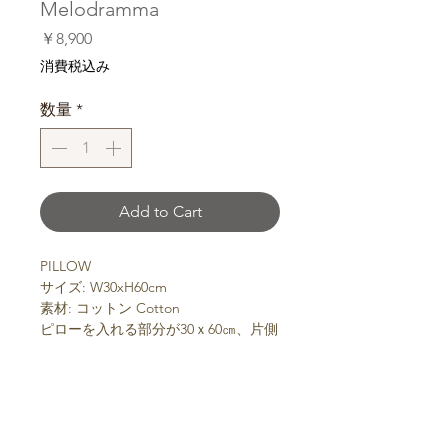
Melodramma
価
￥8,900
格
消費税込み
数量
*
Add to Cart
PILLOW
サイズ: W30xH60cm
素材: コットン Cotton
ピローを入れる部分が30ｘ60㎝、片側
にフリルが付いた羽のようなデザイン
のピロー。ベイビーピンクとくすみピ
ンクのツートンカラー。