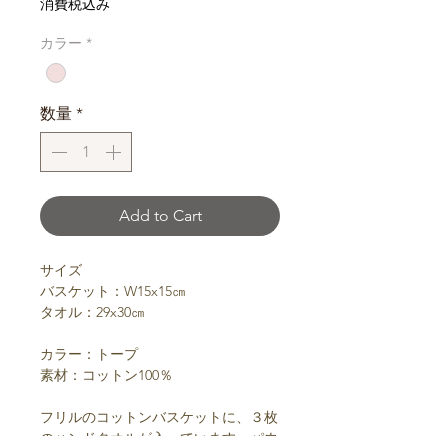
消費税込み
カラー
*
数量
*
Add to Cart
サイズ
バスケット：W15x15㎝
タオル：29x30㎝
カラー：トープ
素材：コットン100％
フリルのコットンバスケットに、３枚
のハンドタオルが入っています。パウ