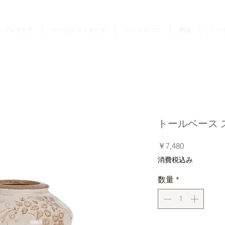
ーブルウェア
ホームテキスタイル
ベッド＆バス
雑貨
アー
トールベース スモ
価
￥7,480
格
消費税込み
数量
*