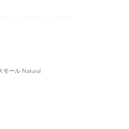
ログイン
ト＆デコ
Blanc MariClo'
Infomation
ール Natural