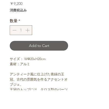
価
￥9,200
格
消費税込み
数量
*
Add to Cart
サイズ： WΦ20xH20cm
素材：アルミ
アンティーク風に仕上げた青緑の王
冠。古代の雰囲気を作るアクセントオ
ブジェ。
王冠のトップには、クロス型のパーツ
が付いています。
フラワーアレンジなどに使用すると、
更に個性的な装飾品になります。