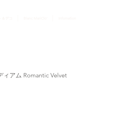
ログイン
ト＆デコ
Blanc MariClo'
Infomation
ム Romantic Velvet