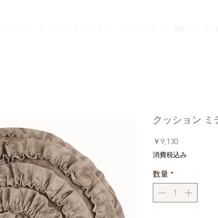
ーブルウェア
ホームテキスタイル
ベッド＆バス
雑貨
アー
クッション ミディア
価
￥9,130
格
消費税込み
数量
*