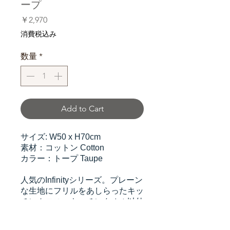
ープ
価
￥2,970
格
消費税込み
数量
*
Add to Cart
サイズ: W50 x H70cm
素材：コットン Cotton
カラー：トープ Taupe
人気のInfinityシリーズ。プレーン
な生地にフリルをあしらったキッ
チンクロス。キッチンタオル以外
でも、家電に掛けたり、上に物を
置いたり、様々な用途で使えま