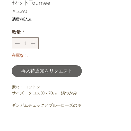
セットTournee
価
￥5,390
格
消費税込み
数量
*
在庫なし
再入荷通知をリクエスト
素材：コットン
サイズ：クロス50ｘ70㎝ 鍋つかみ
ギンガムチェックとブルーローズのキ
ッチンクロス、鍋つかみのセット販売
です。キッチンクロスは、片側にレー
スがあしらわれています。