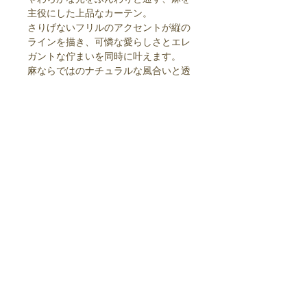
主役にした上品なカーテン。
さりげないフリルのアクセントが縦の
ラインを描き、可憐な愛らしさとエレ
ガントな佇まいを同時に叶えます。
麻ならではのナチュラルな風合いと透
け感が、窓辺にやわらかな陰影と清々
しい空気感を運び、お部屋を上質で心
地よい空間へと包み込みます。
一枚吊るすだけで、まるで南仏の陽だ
まりのような、爽やかで優美なくつろ
ぎのひとときを演出してくれるカーテ
ンです。
よくある質問
お支払い方法
配送について
返品・交換・キャンセル
プライバシーポリシー