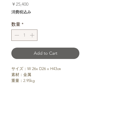
価
￥25,400
格
消費税込み
数量
*
Add to Cart
サイズ：W 26x D26 x H43㎝
素材：金属
重量：2.95kg
シャビーな仕上げの金属製のオブジェ
よくある質問