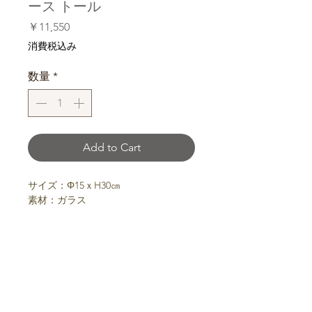
ース トール
価
￥11,550
格
消費税込み
数量
*
Add to Cart
サイズ：Φ15ｘH30㎝
素材：ガラス
アンティーク風のガラスで出来た、使
い易い形のフラワーベース。