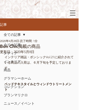
GRAMERCY HOME
ログイン
記事
全ての記事
2020年4月28日
読了時間: 1分
全ての記事
Bon Chic掲載の商品
更新日：
2020年5月8日
メディア
インテリア雑誌・ボンシックVol.21に紹介されて
インテリア
いる商品の入荷は、６月下旬を予定しておりま
す。
商品
グラマシーホーム
ベッドテキスタイルとウィンドウトリートメン
コレクション
ト
ブランマリクロ
ニュース／イベント