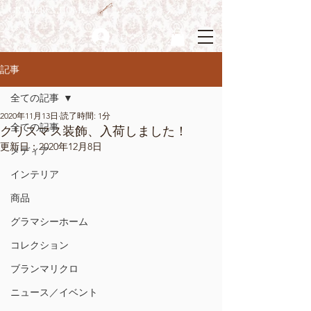
GRAMERCY HOME
ログイン
記事
全ての記事
2020年11月13日
読了時間: 1分
全ての記事
クリスマス装飾、入荷しました！
更新日：
2020年12月8日
メディア
インテリア
商品
グラマシーホーム
コレクション
ブランマリクロ
ニュース／イベント