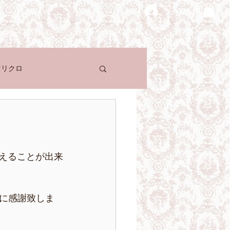
ログイン
ト＆デコ
Blanc MariClo'
Infomation
マリクロ
に終えることが出来
に感謝致しま