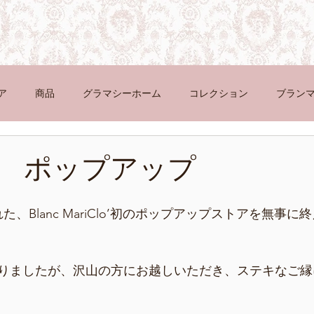
ーブルウェア
ホームテキスタイル
ベッド＆バス
雑貨
アー
ア
商品
グラマシーホーム
コレクション
ブラン
 ポップアップ
、Blanc MariClo’初のポップアップストアを無事
りましたが、沢山の方にお越しいただき、ステキなご縁