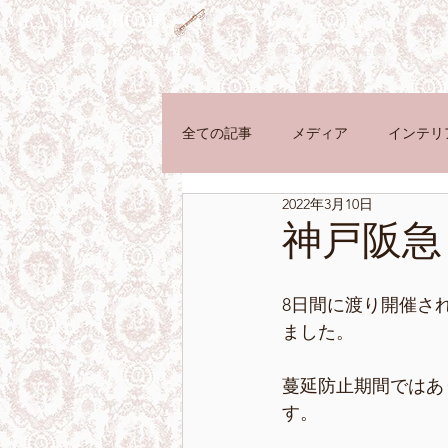
GRAMERCY HOME
TOP
ダイニングテキスタイル
テ
全ての記事
メディア
インテリ
2022年3月10日
ニュース／イベント
神戸阪急
8日間に渡り開催された
ました。
蔓延防止期間ではあ
す。