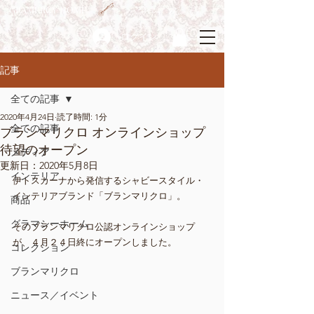
GRAMERCY HOME
ログイン
記事
全ての記事
2020年4月24日
読了時間: 1分
全ての記事
ブランマリクロ オンラインショップ
待望のオープン
メディア
更新日：
2020年5月8日
インテリア
伊トスカーナから発信するシャビースタイル・
インテリアブランド「ブランマリクロ」。
商品
グラマシーホーム
そのブランマリクロ公認オンラインショップ
が、４月２４日終にオープンしました。
コレクション
ブランマリクロ
ニュース／イベント