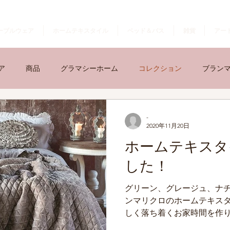
ーブルウェア
ホームテキスタイル
ベッド＆バス
雑貨
アー
ア
商品
グラマシーホーム
コレクション
ブラン
-
2020年11月20日
ホームテキスタ
した！
グリーン、グレージュ、ナチ
ンマリクロのホームテキスタ
しく落ち着くお家時間を作り
間、ベッドルーム。日々使