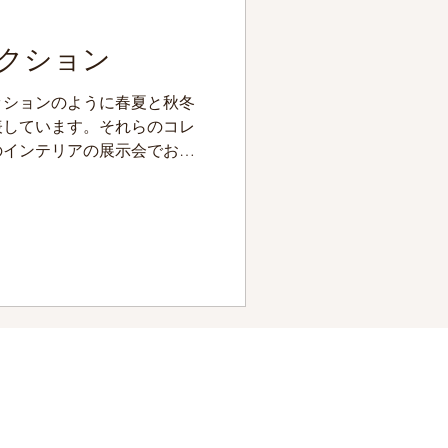
クション
ッションのように春夏と秋冬
表しています。それらのコレ
のインテリアの展示会でお披
のインテリアショップやイタ
マリクロ専門店にて販売され
特定商取引法に基づく表示
​お問い合わせ
Ltd.
info@gramercy-home.jp