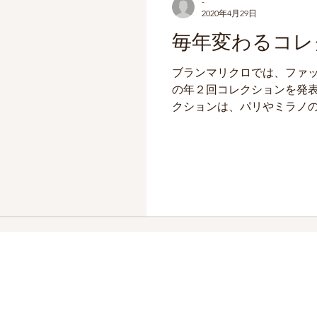
-
2020年4月29日
毎年変わるコレ
ブランマリクロでは、ファ
の年２回コレクションを発
クションは、パリやミラノ
露目された後、ヨーロッパ
リア国内１７店舗のブラン
ていきます。...
返品・交換・キャンセル
プライバシーポリシー
利用規約
いて
©2020 by Gramercy Co., 