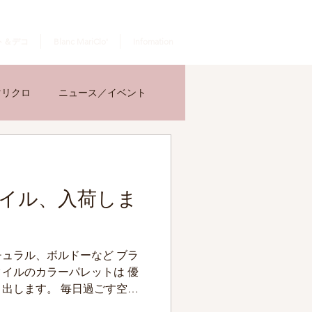
ログイン
ト＆デコ
Blanc MariClo'
Infomation
マリクロ
ニュース／イベント
イル、入荷しま
ュラル、ボルドーなど ブラ
イルのカラーパレットは 優
出します。 毎日過ごす空
うベッドリネンをお洒落に変